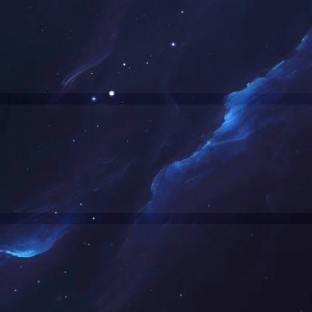
炼胶机
ou（中国）
电话：86-411-62787777
#地天云街1号
传真：86-411-62787001-2