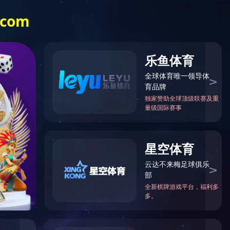
English
日語