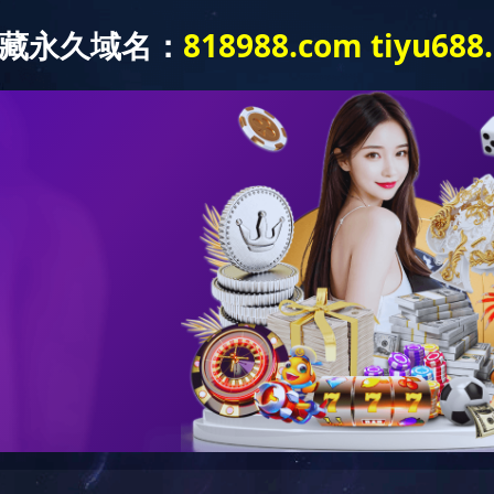
新闻动态
人力资源
联系我们