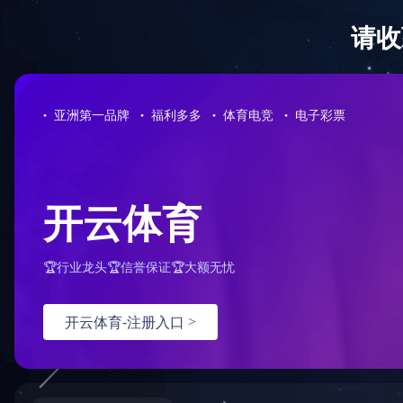
九游官方网站
产品展示
设备展示
注塑成型车间
10万级无尘室
机械加工车间