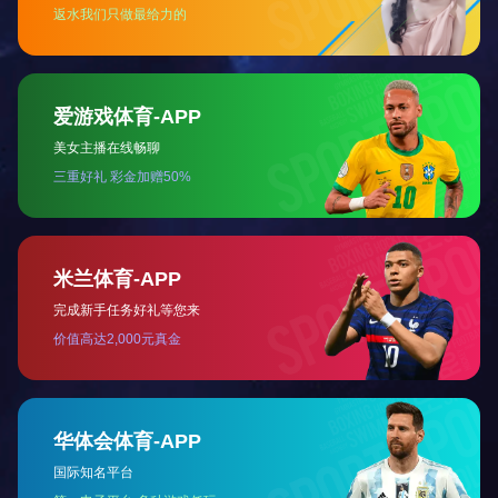
了解更多>>
自动敛阀设备
了解更多>>