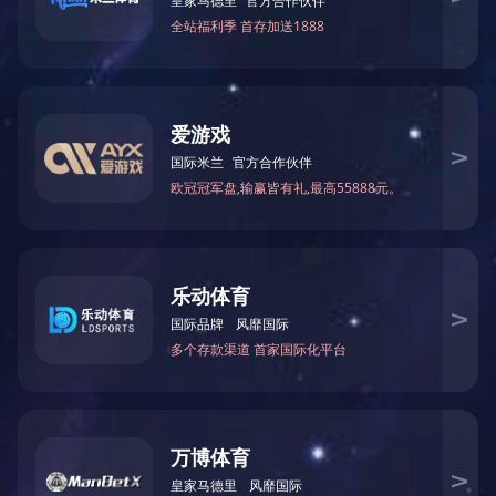
马达转子滚花机
了解更多>>