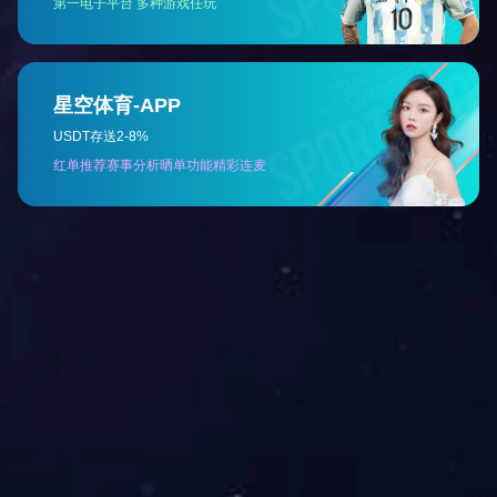
AB弹簧压入机
了解更多>>