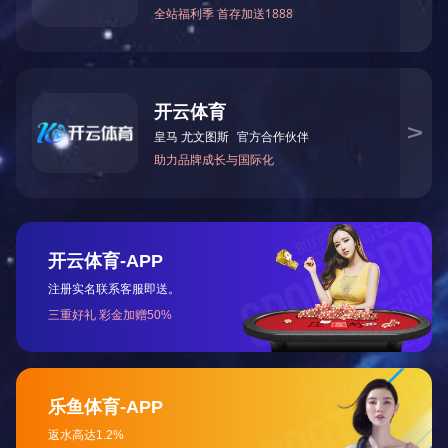
马达转子自动切削机器
了解更多>>
自动喷码机