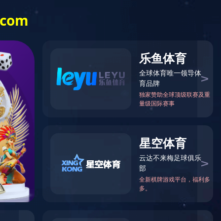
English
日語