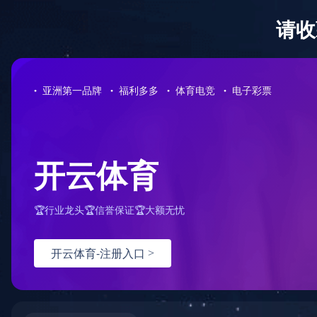
九游官方网站
产品展示
设备展示
自动化设备
铸造及机械加工
注塑成型产品