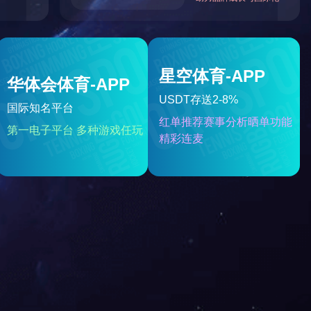
变速器壳体3D设计
了解更多>>
汽车轮毂夹具