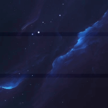
人才招聘
•
诚聘电子商务专员 / 2015-08-05
ou（中国）
电话：86-411-62787777
#地天云街1号
传真：86-411-62787001-2
业务部：86-411-62787777-
8111~8119（9线)
英文专线：86-411-62787777-8206
日文专线：86-411-62787777-8205