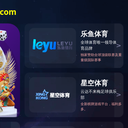
English
日語